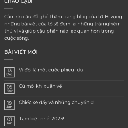
CHÀO CẬU!
Cảm ơn cậu đã ghé thăm trang blog của tớ. Hi vọng
những bài viết của tớ sẽ đem lại những trải nghiệm
thú vị và giúp cậu phần nào lạc quan hơn trong
cuộc sống.
BÀI VIẾT MỚI
Vì đời là một cuộc phiêu lưu
13
Dec
Cứ mỗi khi xuân về
05
Nov
Chiếc xe đẩy và những chuyến đi
19
Jan
Tạm biệt nhé, 2023!
01
Jan