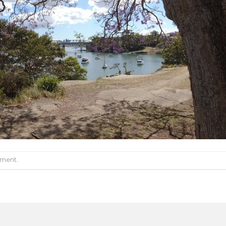
mment
.