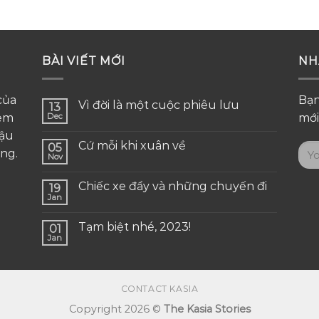
BÀI VIẾT MỚI
NH
của
Bạn
Vì đời là một cuộc phiêu lưu
13
đem
Dec
mới
cậu
Cứ mỗi khi xuân về
05
ng.
Nov
Chiếc xe đẩy và những chuyến đi
19
Jan
Tạm biệt nhé, 2023!
01
Jan
CONTACT KASIA
Copyright 2026 ©
The Kasia Stories