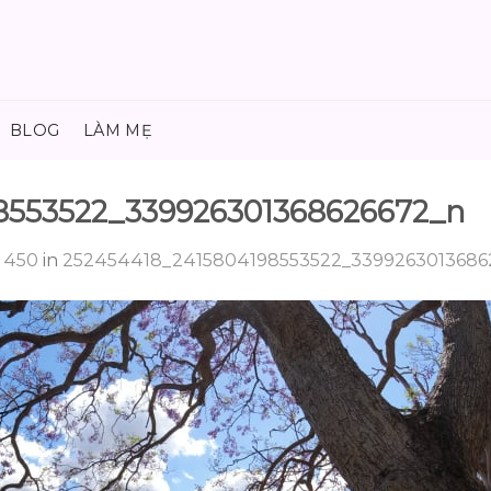
BLOG
LÀM MẸ
8553522_339926301368626672_n
 450
in
252454418_2415804198553522_3399263013686