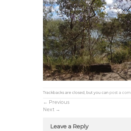
Trackbacks are closed, but you can
post a co
←
Previous
Next
→
Leave a Reply