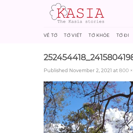
Skip
to
content
VỀ TỚ
TỚ VIẾT
TỚ KHỎE
TỚ ĐI
252454418_241580419
Published
November 2, 2021
at
800 ×