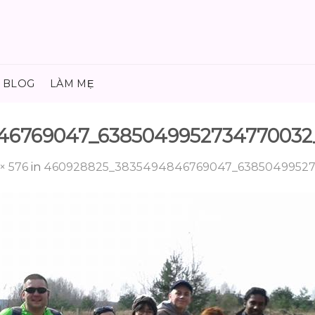
BLOG
LÀM MẸ
46769047_6385049952734770032
× 576
in
460928825_3835494846769047_6385049952