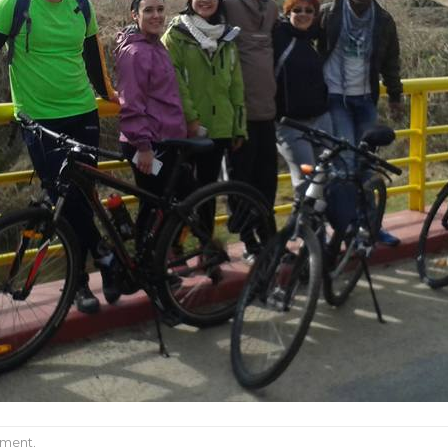
mment
.