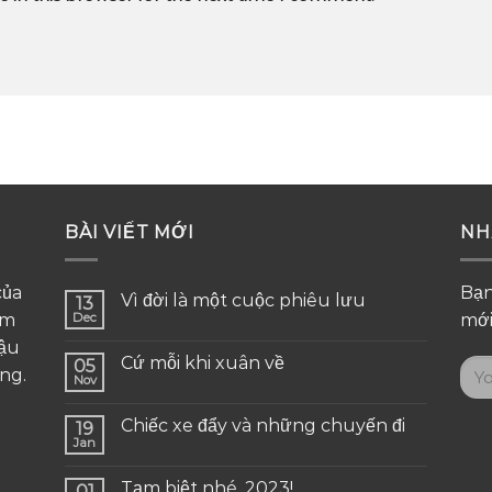
BÀI VIẾT MỚI
NH
của
Bạn
Vì đời là một cuộc phiêu lưu
13
em
Dec
mới
cậu
Cứ mỗi khi xuân về
05
ng.
Nov
Chiếc xe đẩy và những chuyến đi
19
Jan
Tạm biệt nhé, 2023!
01