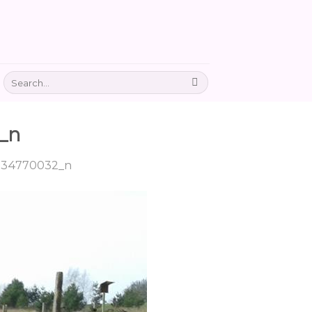
_n
734770032_n