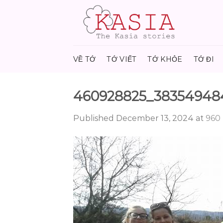
Skip
to
content
VỀ TỚ
TỚ VIẾT
TỚ KHỎE
TỚ ĐI
460928825_38354948
Published
December 13, 2024
at
960 