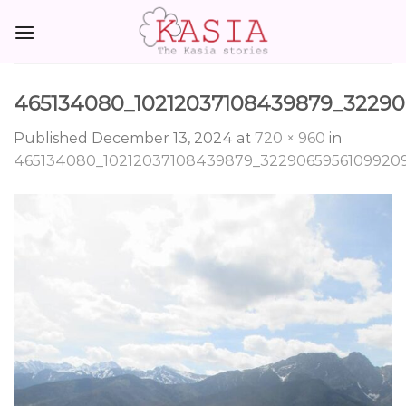
Skip
to
content
465134080_10212037108439879_3229
Published
December 13, 2024
at
720 × 960
in
465134080_10212037108439879_3229065956109920