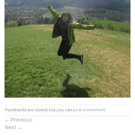
Trackbacks are closed, but you can
post a comment
.
←
Previous
Next
→