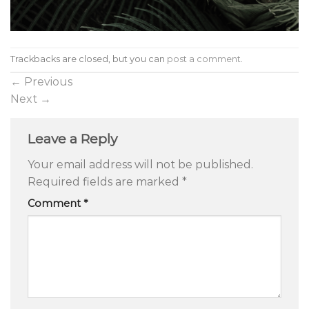
Trackbacks are closed, but you can
post a comment
.
←
Previous
Next
→
Leave a Reply
Your email address will not be published.
Required fields are marked
*
Comment
*