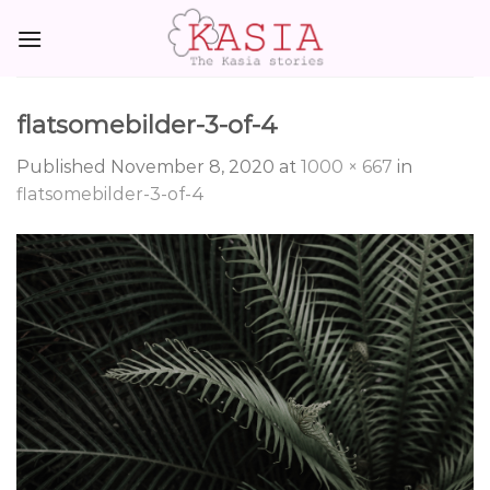
Skip
to
content
flatsomebilder-3-of-4
Published
November 8, 2020
at
1000 × 667
in
flatsomebilder-3-of-4