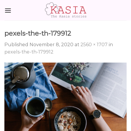
Skip
to
content
pexels-the-th-179912
Published
November 8, 2020
at
2560 × 1707
in
pexels-the-th-179912