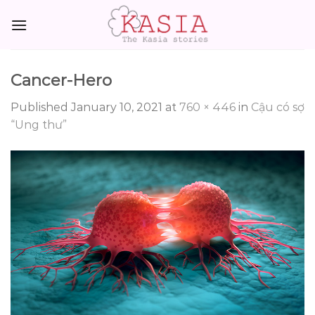
Skip
to
content
Cancer-Hero
Published
January 10, 2021
at
760 × 446
in
Cậu có sợ
“Ung thư”