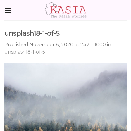
Skip
to
content
unsplash18-1-of-5
Published
November 8, 2020
at
742 × 1000
in
unsplash18-1-of-5