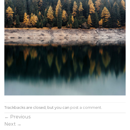
Trackbacks are closed, but you can
post a comment
.
←
Previous
Next
→