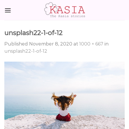
Skip
to
content
unsplash22-1-of-12
Published
November 8, 2020
at
1000 × 667
in
unsplash22-1-of-12