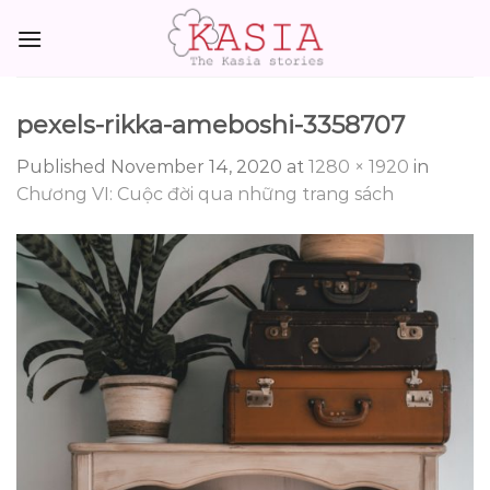
Skip
to
content
pexels-rikka-ameboshi-3358707
Published
November 14, 2020
at
1280 × 1920
in
Chương VI: Cuộc đời qua những trang sách