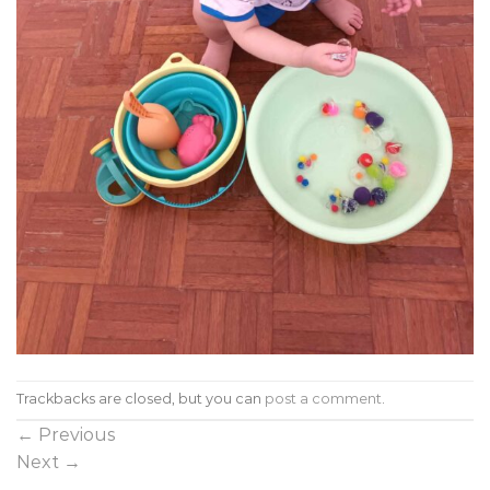
Trackbacks are closed, but you can
post a comment
.
←
Previous
Next
→