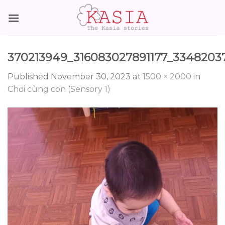
Skip
to
content
370213949_316083027891177_3348203
Published
November 30, 2023
at
1500 × 2000
in
Chơi cùng con (Sensory 1)