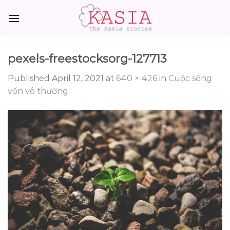
Skip
to
content
pexels-freestocksorg-127713
Published
April 12, 2021
at
640 × 426
in
Cuộc sống
vốn vô thường