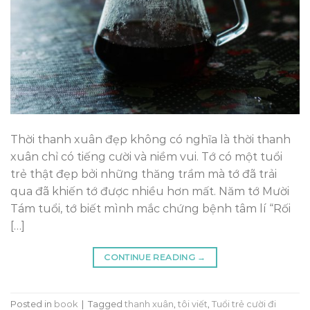
Thời thanh xuân đẹp không có nghĩa là thời thanh
xuân chỉ có tiếng cười và niềm vui. Tớ có một tuổi
trẻ thật đẹp bởi những thăng trầm mà tớ đã trải
qua đã khiến tớ được nhiều hơn mất. Năm tớ Mười
Tám tuổi, tớ biết mình mắc chứng bệnh tâm lí “Rối
[…]
CONTINUE READING
→
Posted in
book
|
Tagged
thanh xuân
,
tôi viết
,
Tuổi trẻ cười đi