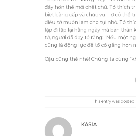
đấy hơn thế mới chết chứ. Tớ thích t
biệt bằng cấp và chức vụ. Tớ có thể 
điều tớ muốn làm cho tụi nhỏ. Tớ thí
lặp đi lặp lại hằng ngày mà bản thâ
tớ, người đã dạy tớ rằng: “Nếu một n
cũng là động lực để tớ cố gắng hơn m
Cậu cũng thế nhé! Chúng ta cùng “k
This entry was posted 
KASIA