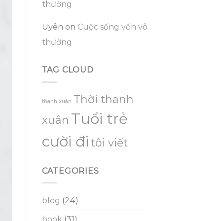
thường
Uyên
on
Cuộc sống vốn vô
thường
TAG CLOUD
Thời thanh
thanh xuân
Tuổi trẻ
xuân
cười đi
tôi viết
CATEGORIES
blog
(24)
book
(31)