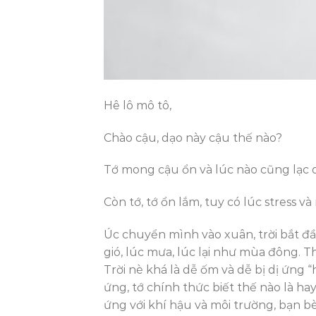
Hê lô mô tô,
Chào cậu, dạo này cậu thế nào?
Tớ mong cậu ổn và lúc nào cũng lạc
Còn tớ, tớ ổn lắm, tuy có lúc stress 
Úc chuyển mình vào xuân, trời bắt đầ
gió, lúc mưa, lúc lại như mùa đông. Th
Trời nè khá là dễ ốm và dễ bị dị ứng 
ứng, tớ chính thức biết thế nào là ha
ứng với khí hậu và môi trường, bạn bè