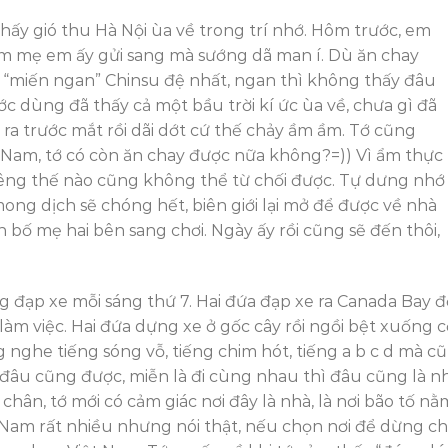
thấy gió thu Hà Nội ùa về trong trí nhớ. Hôm trước, em
am mẹ em ấy gửi sang mà sướng dã man í. Dù ăn chay
 “miến ngan” Chinsu đệ nhất, ngan thì không thấy đâu
ước dùng đã thấy cả một bầu trời kí ức ùa về, chưa gì đã
ra trước mắt rồi dãi dớt cứ thế chảy ầm ầm. Tớ cũng
 Nam, tớ có còn ăn chay được nữa không?=)) Vì ẩm thực
kiêng thế nào cũng không thể từ chối được. Tự dưng nhớ
 mong dịch sẽ chóng hết, biên giới lại mở để được về nhà
ố mẹ hai bên sang chơi. Ngày ấy rồi cũng sẽ đến thôi,
 đạp xe mỗi sáng thứ 7. Hai đứa đạp xe ra Canada Bay đ
àm việc. Hai đứa dựng xe ở gốc cây rồi ngồi bệt xuống c
g nghe tiếng sóng vỗ, tiếng chim hót, tiếng a b c d mà c
 đâu cũng được, miễn là đi cùng nhau thì đâu cũng là nh
ân, tớ mới có cảm giác nơi đây là nhà, là nơi bão tố nằ
 Nam rất nhiều nhưng nói thật, nếu chọn nơi để dừng c