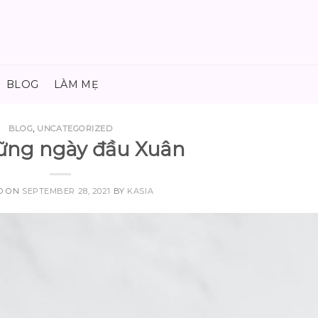
BLOG
LÀM MẸ
BLOG
,
UNCATEGORIZED
ững ngày đầu Xuân
D ON
SEPTEMBER 28, 2021
BY
KASIA