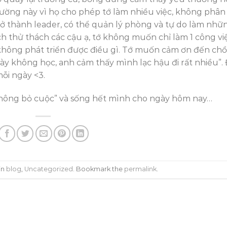
rường này vì họ cho phép tớ làm nhiều việc, không phân
trở thành leader, có thể quản lý phòng và tự do làm nhữ
ch thử thách các cậu ạ, tớ không muốn chỉ làm 1 công vi
n không phát triển được điều gì. Tớ muốn cảm ơn đến ch
gày không học, anh cảm thấy mình lạc hậu đi rất nhiều”.
ỗi ngày <3.
hông bỏ cuộc” và sống hết mình cho ngày hôm nay…
in
blog
,
Uncategorized
. Bookmark the
permalink
.