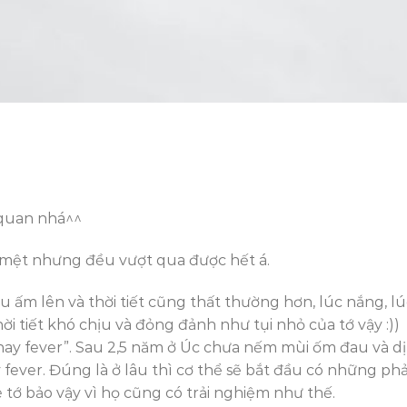
 quan nhá^^
và mệt nhưng đều vượt qua được hết á.
u ấm lên và thời tiết cũng thất thường hơn, lúc nắng, lú
ời tiết khó chịu và đỏng đảnh như tụi nhỏ của tớ vậy :))
“hay fever”. Sau 2,5 năm ở Úc chưa nếm mùi ốm đau và dị
y fever. Đúng là ở lâu thì cơ thể sẽ bắt đầu có những ph
 tớ bảo vậy vì họ cũng có trải nghiệm như thế.