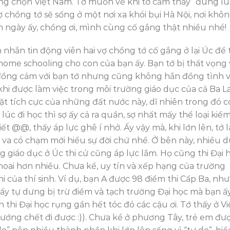
hông chọn Việt Nam. Tớ muốn về khi tớ cảm thấy “đúng lú
 vợ chồng tớ sẽ sống ở một nơi xa khói bụi Hà Nội, nơi khô
 ngày ấy, chồng ơi, mình cùng cố gắng thật nhiều nhé!
 nhắn tin động viên hai vợ chồng tớ cố gắng ở lại Úc để 
ome schooling cho con của bạn ấy. Bạn tớ bị thất vọng 
đồng cảm với bạn tớ nhưng cũng không hẳn đồng tình v
hi được làm việc trong môi trường giáo dục của cả Ba L
ặt tích cực của những đất nước này, dĩ nhiên trong đó c
lúc đi học thì sợ ấy cả ra quần, sợ nhất mấy thể loại kiể
n tiết @@, thấy áp lực ghê í nhở. Ấy vậy mà, khi lớn lên, tớ l
ó va có chạm mới hiểu sự đời chứ nhể. Ở bên này, nhiều 
ng giáo dục ở Úc thi cử cũng áp lực lắm. Họ cũng thi Đại 
hoai hơn nhiều. Chưa kể, uy tín và xếp hạng của trường
 của thí sinh. Ví dụ, bạn A được 98 điểm thi Cấp Ba, nh
ấy tự dưng bị trừ điểm và tạch trường Đại học mà bạn ấ
hi Đại học rụng gần hết tóc đó các cậu ơi. Tớ thấy ở Vi
Sướng chết đi được :)). Chưa kể ở phương Tây, trẻ em đư