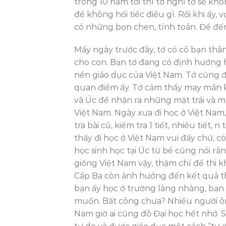
trong 10 năm tới thì tớ nghĩ tớ sẽ k
để không hối tiếc điều gì. Rồi khi ấy,
có những bọn chen, tính toán. Để đến
Mấy ngày trước đây, tớ có cô bạn thân
cho con. Bạn tớ đang có định hướng h
nền giáo dục của Việt Nam. Tớ cũng 
quan điểm ấy. Tớ cảm thấy may mắn k
và Úc để nhận ra những mặt trái và m
Việt Nam. Ngày xưa đi học ở Việt Nam, 
tra bài cũ, kiểm tra 1 tiết, nhiều tiết, 
thấy đi học ở Việt Nam vui đấy chứ, c
học sinh học tại Úc từ bé cũng nói rằ
giống Việt Nam vậy, thậm chí đề thi k
Cấp Ba còn ảnh hưởng đến kết quả thi
bạn ấy học ở trường làng nhàng, bạn 
muốn. Bất công chưa? Nhiều người ôn t
Nam giờ ai cũng đỗ Đại học hết nhở. 