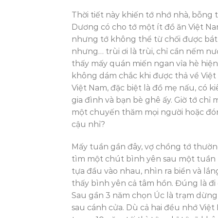
Thời tiết này khiến tớ nhớ nhà, bỗng 
Dương có cho tớ một ít đồ ăn Việt N
nhưng tớ không thể từ chối được bát
nhưng… trùi ơi là trùi, chỉ cần nếm n
thấy mấy quán miến ngan vỉa hè hiện 
không dám chắc khi được thả về Việt
Việt Nam, đặc biệt là đồ mẹ nấu, có 
gia đình và bạn bè ghê ấy. Giờ tớ chỉ
một chuyến thăm mọi người hoặc đón b
cậu nhỉ?
Mấy tuần gần đây, vợ chồng tớ thường
tìm một chút bình yên sau một tuần l
tựa đầu vào nhau, nhìn ra biển và lắn
thấy bình yên cả tâm hồn. Đúng là đi
Sau gần 3 năm chọn Úc là trạm dừng ch
sau cánh cửa. Dù cả hai đều nhớ Việt