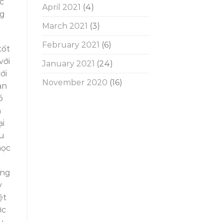
c”
April 2021
(4)
ng
March 2021
(3)
February 2021
(6)
tốt
với
January 2021
(24)
ới
November 2020
(16)
an
ó
m
ại
du
học
ưng
y
ệt
ợc