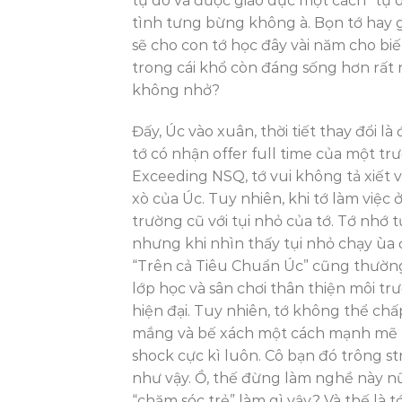
tự do và được giáo dục một cách “tự d
tình tưng bừng không à. Bọn tớ hay gọ
sẽ cho con tớ học đây vài năm cho bi
trong cái khổ còn đáng sống hơn rất n
không nhở?
Đấy, Úc vào xuân, thời tiết thay đổi l
tớ có nhận offer full time của một t
Exceeding NSQ, tớ vui không tả xiết v
xò của Úc. Tuy nhiên, khi tớ làm việc 
trường cũ với tụi nhỏ của tớ. Tớ nhớ 
nhưng khi nhìn thấy tụi nhỏ chạy ùa đế
“Trên cả Tiêu Chuẩn Úc” cũng thường t
lớp học và sân chơi thân thiện môi trư
hiện đại. Tuy nhiên, tớ không thể c
mắng và bế xách một cách mạnh mẽ m
shock cực kì luôn. Cô bạn đó trông str
như vậy. Ồ, thế đừng làm nghề này n
“chăm sóc trẻ” làm gì vậy? Và thế là