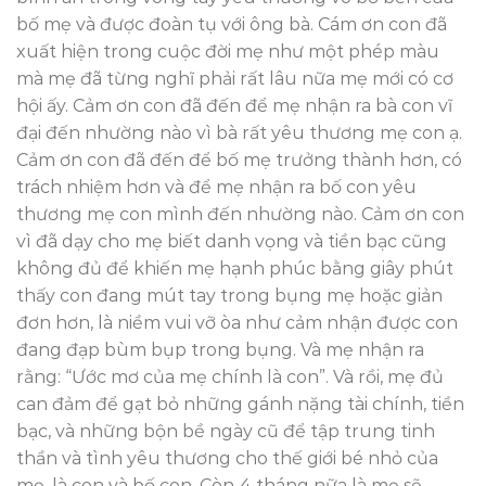
bố mẹ và được đoàn tụ với ông bà. Cám ơn con đã
xuất hiện trong cuộc đời mẹ như một phép màu
mà mẹ đã từng nghĩ phải rất lâu nữa mẹ mới có cơ
hội ấy. Cảm ơn con đã đến để mẹ nhận ra bà con vĩ
đại đến nhường nào vì bà rất yêu thương mẹ con ạ.
Cảm ơn con đã đến để bố mẹ trưởng thành hơn, có
trách nhiệm hơn và để mẹ nhận ra bố con yêu
thương mẹ con mình đến nhường nào. Cảm ơn con
vì đã dạy cho mẹ biết danh vọng và tiền bạc cũng
không đủ để khiến mẹ hạnh phúc bằng giây phút
thấy con đang mút tay trong bụng mẹ hoặc giản
đơn hơn, là niềm vui vỡ òa như cảm nhận được con
đang đạp bùm bụp trong bụng. Và mẹ nhận ra
rằng: “Ước mơ của mẹ chính là con”. Và rồi, mẹ đủ
can đảm để gạt bỏ những gánh nặng tài chính, tiền
bạc, và những bộn bề ngày cũ để tập trung tinh
thần và tình yêu thương cho thế giới bé nhỏ của
mẹ, là con và bố con. Còn 4 tháng nữa là mẹ sẽ