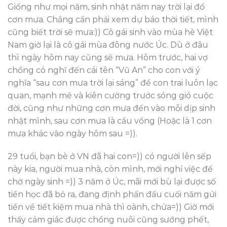
Giống như mọi năm, sinh nhật năm nay trời lại đổ
cơn mưa. Chẳng cần phải xem dự báo thời tiết, mình
cũng biết trời sẽ mưa:)) Cô gái sinh vào mùa hè Việt
Nam giờ lại là cô gái mùa đông nước Úc. Dù ở đâu
thì ngày hôm nay cũng sẽ mưa. Hôm trước, hai vợ
chồng có nghĩ đến cái tên “Vũ An” cho con với ý
nghĩa “sau cơn mưa trời lại sáng” để con trai luôn lạc
quan, mạnh mẽ và kiên cường trước sóng gió cuộc
đời, cũng như những cơn mưa đến vào mỗi dịp sinh
nhật mình, sau cơn mưa là cầu vồng (Hoặc là 1 cơn
mưa khác vào ngày hôm sau =)).
29 tuổi, bạn bè ở VN đã hai con=)) có người lên sếp
này kia, người mua nhà, còn mình, mới nghỉ việc để
chờ ngày sinh =)) 3 năm ở Úc, mãi mới bù lại được số
tiền học đã bỏ ra, đang định phấn đấu cuối năm gửi
tiền về tiết kiệm mua nhà thì oành, chửa=)) Giờ mới
thấy cảm giác được chồng nuôi cũng sướng phết,