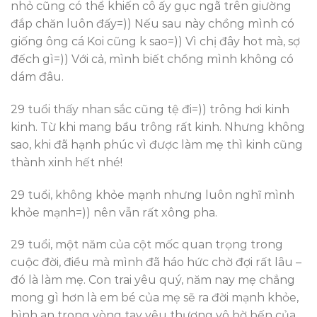
nhỏ cũng có thể khiến cô ấy gục ngã trên giường
đắp chăn luôn đấy=)) Nếu sau này chồng mình có
giống ông cá Koi cũng k sao=)) Vì chị đây hot mà, sợ
đếch gì=)) Với cả, mình biết chồng mình không có
dám đâu.
29 tuổi thấy nhan sắc cũng tệ đi=)) trông hơi kinh
kinh. Từ khi mang bầu trông rất kinh. Nhưng không
sao, khi đã hạnh phúc vì được làm mẹ thì kinh cũng
thành xinh hết nhé!
29 tuổi, không khỏe mạnh nhưng luôn nghĩ mình
khỏe mạnh=)) nên vẫn rất xông pha.
29 tuổi, một năm của cột mốc quan trọng trong
cuộc đời, điều mà mình đã háo hức chờ đợi rất lâu –
đó là làm mẹ. Con trai yêu quý, năm nay mẹ chẳng
mong gì hơn là em bé của mẹ sẽ ra đời mạnh khỏe,
bình an trong vòng tay yêu thương vô bờ bến của