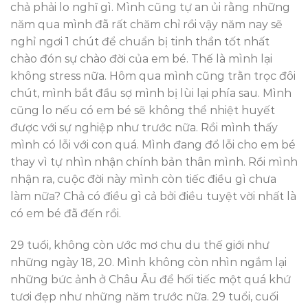
chả phải lo nghĩ gì. Mình cũng tự an ủi rằng những
năm qua mình đã rất chăm chỉ rồi vậy năm nay sẽ
nghỉ ngơi 1 chút để chuẩn bị tinh thần tốt nhất
chào đón sự chào đời của em bé. Thế là mình lại
không stress nữa. Hôm qua mình cũng trằn trọc đôi
chút, mình bắt đầu sợ mình bị lùi lại phía sau. Mình
cũng lo nếu có em bé sẽ không thể nhiệt huyết
được với sự nghiệp như trước nữa. Rồi mình thấy
mình có lỗi với con quá. Mình đang đổ lỗi cho em bé
thay vì tự nhìn nhận chính bản thân mình. Rồi mình
nhận ra, cuộc đời này mình còn tiếc điều gì chưa
làm nữa? Chả có điều gì cả bởi điều tuyệt vời nhất là
có em bé đã đến rồi.
29 tuổi, không còn ước mơ chu du thế giới như
những ngày 18, 20. Mình không còn nhìn ngắm lại
những bức ảnh ở Châu Âu để hối tiếc một quá khứ
tươi đẹp như những năm trước nữa. 29 tuổi, cuối