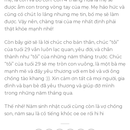
được ẵm con trong vòng tay của mẹ. Mẹ háo hức và
cũng có chút lo lắng nhưng mẹ tin, bố mẹ sẽ làm
được. Vậy nên, chàng trai của mẹ nhất định phải
thật khỏe mạnh nhé!
Còn bây giờ sẽ là lời chúc cho bản thân, chúc “tôi”
của tuổi 29 vẫn luôn lạc quan, yêu đời, và chân
thành như “tôi” của những năm tháng trước. Chúc
“tôi” của tuổi 29 sẽ mẹ tròn con vuông, là một bà mẹ
mạnh mẽ và đầy yêu thương với em bé và với ông
chồng tào khang :)). Xin cảm ơn tất cả mọi người, gia
đình và bạn bè đã yêu thương và giúp đỡ mình
trong những năm tháng qua.
Thế nhé! Năm sinh nhật cuối cùng còn là vợ chồng
son, năm sau là có tiếng khóc oe oe rồi hi hi