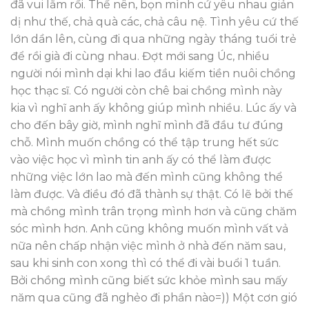
đã vui lắm rồi. Thế nên, bọn mình cứ yêu nhau giản
dị như thế, chả quà các, chả câu nệ. Tình yêu cứ thế
lớn dần lên, cùng đi qua những ngày tháng tuổi trẻ
để rồi già đi cùng nhau. Đợt mới sang Úc, nhiều
người nói mình dại khi lao đầu kiếm tiền nuôi chồng
học thạc sĩ. Có người còn chê bai chồng mình này
kia vì nghĩ anh ấy không giúp mình nhiều. Lúc ấy và
cho đến bây giờ, mình nghĩ mình đã đầu tư đúng
chỗ. Mình muốn chồng có thể tập trung hết sức
vào việc học vì mình tin anh ấy có thể làm được
những việc lớn lao mà đến mình cũng không thể
làm được. Và điều đó đã thành sự thật. Có lẽ bởi thế
mà chồng mình trân trọng mình hơn và cũng chăm
sóc mình hơn. Anh cũng không muốn mình vất vả
nữa nên chấp nhận việc mình ở nhà đến năm sau,
sau khi sinh con xong thì có thể đi vài buổi 1 tuần.
Bởi chồng mình cũng biết sức khỏe mình sau mấy
năm qua cũng đã nghẻo đi phần nào=)) Một cơn gió