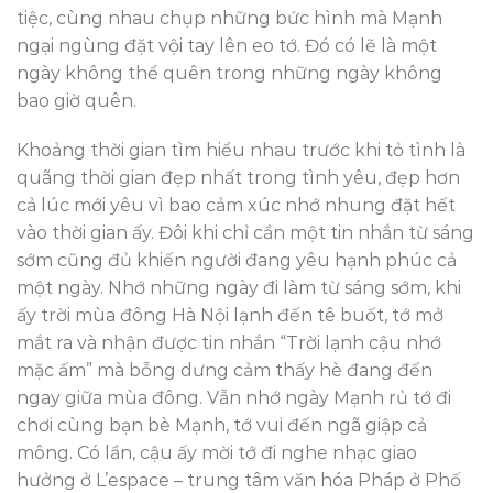
tiệc, cùng nhau chụp những bức hình mà Mạnh
ngại ngùng đặt vội tay lên eo tớ. Đó có lẽ là một
ngày không thể quên trong những ngày không
bao giờ quên.
Khoảng thời gian tìm hiểu nhau trước khi tỏ tình là
quãng thời gian đẹp nhất trong tình yêu, đẹp hơn
cả lúc mới yêu vì bao cảm xúc nhớ nhung đặt hết
vào thời gian ấy. Đôi khi chỉ cần một tin nhắn từ sáng
sớm cũng đủ khiến người đang yêu hạnh phúc cả
một ngày. Nhớ những ngày đi làm từ sáng sớm, khi
ấy trời mùa đông Hà Nội lạnh đến tê buốt, tớ mở
mắt ra và nhận được tin nhắn “Trời lạnh cậu nhớ
mặc ấm” mà bỗng dưng cảm thấy hè đang đến
ngay giữa mùa đông. Vẫn nhớ ngày Mạnh rủ tớ đi
chơi cùng bạn bè Mạnh, tớ vui đến ngã giập cả
mông. Có lần, cậu ấy mời tớ đi nghe nhạc giao
hưởng ở L’espace – trung tâm văn hóa Pháp ở Phố