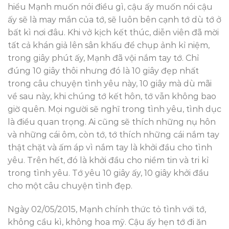
hiểu Mạnh muốn nói điều gì, cậu ấy muốn nói cậu
ấy sẽ là may mắn của tớ, sẽ luôn bên cạnh tớ dù tớ ở
bất kì nơi đâu. Khi vở kịch kết thúc, diễn viên đã mời
tất cả khán giả lên sân khấu để chụp ảnh kỉ niệm,
trong giây phút ấy, Mạnh đã vội nắm tay tớ. Chỉ
đúng 10 giây thôi nhưng đó là 10 giây đẹp nhất
trong câu chuyện tình yêu này, 10 giây mà dù mãi
về sau này, khi chúng tớ kết hôn, tớ vẫn không bao
giờ quên. Mọi người sẽ nghĩ trong tình yêu, tình dục
là điều quan trọng. Ai cũng sẽ thích những nụ hôn
và những cái ôm, còn tớ, tớ thích những cái nắm tay
thật chặt và ấm áp vì nắm tay là khởi đầu cho tình
yêu. Trên hết, đó là khởi đầu cho niềm tin và tri kỉ
trong tình yêu. Tớ yêu 10 giây ấy, 10 giây khởi đầu
cho một câu chuyện tình đẹp.
Ngày 02/05/2015, Mạnh chính thức tỏ tình với tớ,
không cầu kì, không hoa mỹ. Cậu ấy hẹn tớ đi ăn