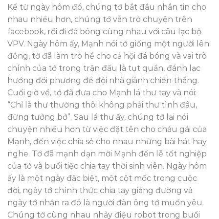
Kể từ ngày hôm đó, chúng tớ bắt đầu nhắn tin cho
nhau nhiều hơn, chúng tớ vẫn trò chuyện trên
facebook, rồi đi đá bóng cùng nhau với câu lạc bộ
VPV. Ngày hôm ấy, Mạnh nói tớ giống một người lên
đồng, tớ đã làm trò hề cho cả hội đá bóng và vai trò
chính của tớ trong trận đấu là tụt quần, đánh lạc
hướng đối phương để đội nhà giành chiến thắng.
Cuối giờ về, tớ đã đưa cho Mạnh lá thư tay và nói:
“Chỉ là thư thường thôi không phải thư tình đâu,
đừng tưởng bở”. Sau lá thư ấy, chúng tớ lại nói
chuyện nhiều hơn từ việc đặt tên cho cháu gái của
Mạnh, đến việc chia sẻ cho nhau những bài hát hay
nghe. Tớ đã mạnh dạn mời Mạnh đến lễ tốt nghiệp
của tớ và buổi tiệc chia tay thời sinh viên. Ngày hôm
ấy là một ngày đặc biệt, một cột mốc trong cuộc
đời, ngày tớ chính thức chia tay giảng đường và
ngày tớ nhận ra đó là người đàn ông tớ muốn yêu.
Chúng tớ cùng nhau nhảy điệu robot trong buổi