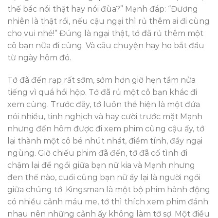
thế bác nói thật hay nói đùa?” Mạnh đáp: “Đương
nhiên là thật rồi, nếu cậu ngại thì rủ thêm ai đi cùng
cho vui nhé!” Đúng là ngại thật, tớ đã rủ thêm một
cô bạn nữa đi cùng. Và câu chuyện hay ho bắt đầu
từ ngày hôm đó.
Tớ đã đến rạp rất sớm, sớm hơn giờ hẹn tầm nửa
tiếng vì quá hồi hộp. Tớ đã rủ một cô bạn khác đi
xem cùng. Trước đây, tớ luôn thể hiện là một đứa
nói nhiều, tinh nghịch và hay cười trước mặt Mạnh
nhưng đến hôm được đi xem phim cùng cậu ấy, tớ
lại thành một cô bé nhút nhát, điềm tính, đầy ngại
ngùng. Giờ chiếu phim đã đến, tớ đã cố tình đi
chậm lại để ngồi giữa bạn nữ kia và Mạnh nhưng
đen thế nào, cuối cùng bạn nữ ấy lại là người ngồi
giữa chúng tớ. Kingsman là một bộ phim hành động
có nhiều cảnh máu me, tớ thì thích xem phim đánh
nhau nên những cảnh ấy không làm tớ sợ. Một điều