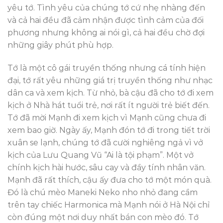
yêu tớ. Tình yêu của chúng tớ cứ nhẹ nhàng đến
và cả hai đều đã cảm nhận được tình cảm của đối
phương nhưng không ai nói gì, cả hai đều chờ đợi
những giây phút phù hợp.
Tớ là một cô gái truyền thống nhưng cá tính hiện
đại, tớ rất yêu những giá trị truyền thống như nhạc
dân ca và xem kịch. Từ nhỏ, bà cậu đã cho tớ đi xem
kịch ở Nhà hát tuổi trẻ, nơi rất ít người trẻ biết đến.
Tớ đã mời Mạnh đi xem kịch vì Mạnh cũng chưa đi
xem bao giờ. Ngày ấy, Mạnh đón tớ đi trong tiết trời
xuân se lạnh, chúng tớ đã cười nghiêng ngả vì vở
kịch của Lưu Quang Vũ “Ai là tội phạm”. Một vở
chính kịch hài hước, sâu cay và đầy tính nhân văn.
Mạnh đã rất thích, cậu ấy đưa cho tớ một món quà.
Đó là chú mèo Maneki Neko nho nhỏ đang cầm
trên tay chiếc Harmonica mà Mạnh nói ở Hà Nội chỉ
còn đúng một nơi duy nhất bán con mèo đó. Tớ