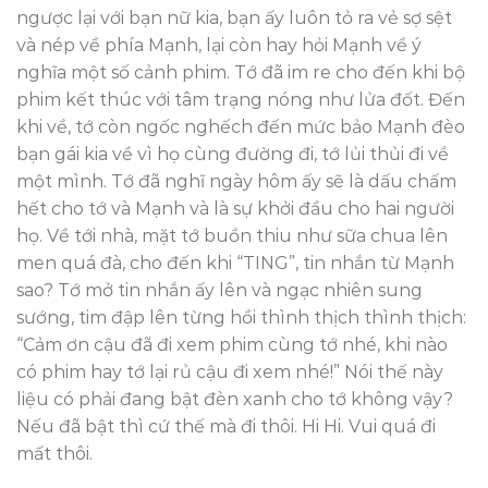
ngược lại với bạn nữ kia, bạn ấy luôn tỏ ra vẻ sợ sệt
và nép về phía Mạnh, lại còn hay hỏi Mạnh về ý
nghĩa một số cảnh phim. Tớ đã im re cho đến khi bộ
phim kết thúc với tâm trạng nóng như lửa đốt. Đến
khi về, tớ còn ngốc nghếch đến mức bảo Mạnh đèo
bạn gái kia về vì họ cùng đường đi, tớ lủi thủi đi về
một mình. Tớ đã nghĩ ngày hôm ấy sẽ là dấu chấm
hết cho tớ và Mạnh và là sự khởi đầu cho hai người
họ. Về tới nhà, mặt tớ buồn thiu như sữa chua lên
men quá đà, cho đến khi “TING”, tin nhắn từ Mạnh
sao? Tớ mở tin nhắn ấy lên và ngạc nhiên sung
sướng, tim đập lên từng hồi thình thịch thình thịch:
“Cảm ơn cậu đã đi xem phim cùng tớ nhé, khi nào
có phim hay tớ lại rủ cậu đi xem nhé!” Nói thế này
liệu có phải đang bật đèn xanh cho tớ không vậy?
Nếu đã bật thì cứ thế mà đi thôi. Hi Hi. Vui quá đi
mất thôi.