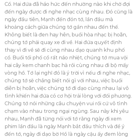
Cổ. Hai đứa đã háo hức đến nhường nào khi chờ đợi
đến ngày được đi nghe nhạc cùng nhau. Đó cũng là
ngày đầu tiên, Mạnh đến đón tớ, lần đầu mà
khoảng cách giữa chúng tớ gần nhau đến thế.
Không biết là đen hay hên, buổi hòa nhạc bị hoãn,
chúng tớ phải quay xe đi về. Hai đứa quyết định
thay vì đi về sẽ đi cùng nhau dạo quanh khu phố
cổ. Buổi tối phố cổ rất náo nhiệt, chúng tớ mua vội
hai cây kem chanh bạc hà rồi cùng nhau đi bộ mấy
vòng hồ. Tớ lại nghĩ đó là ý trời vì nếu đi nghe nhạc,
chúng tớ sẽ chẳng biết nói gì với nhau, việc buổi
diễn bị hoãn, việc chúng tớ đi dạo cùng nhau lại vô
tình khiến hai đứa có cơ hội trải lòng với đối phương.
Chúng tớ nói những câu chuyện vui rồi cứ vô tình
chạm vào nhau trong ngại ngùng. Sau này khi yêu
nhau, Mạnh đã từng nói với tớ rằng ngày đi xem
phim lần đầu là ngày Mạnh bắt đầu thích và để ý
đến tớ, ngày đi dạo bờ Hồ là ngày cậu ấy đem lòng