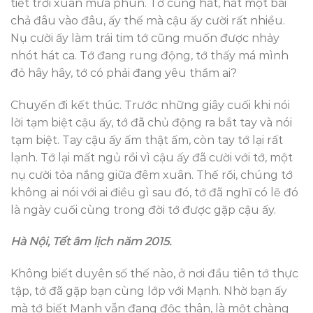
tiết trời xuân mưa phùn. Tớ cũng hát, hát một bài
chả đâu vào đâu, ấy thế mà cậu ấy cười rất nhiều.
Nụ cười ấy làm trái tim tớ cũng muốn được nhảy
nhót hát ca. Tớ đang rung động, tớ thấy má mình
đỏ hây hây, tớ có phải đang yêu thầm ai?
Chuyến đi kết thúc. Trước những giây cuối khi nói
lời tạm biệt cậu ấy, tớ đã chủ động ra bắt tay và nói
tạm biệt. Tay cậu ấy ấm thật ấm, còn tay tớ lại rất
lạnh. Tớ lại mất ngủ rồi vì cậu ấy đã cười với tớ, một
nụ cười tỏa nắng giữa đêm xuân. Thế rồi, chúng tớ
không ai nói với ai điều gì sau đó, tớ đã nghĩ có lẽ đó
là ngày cuối cùng trong đời tớ được gặp cậu ấy.
Hà Nội, Tết âm lịch năm 2015.
Không biết duyên số thế nào, ở nơi đầu tiên tớ thực
tập, tớ đã gặp bạn cùng lớp với Mạnh. Nhờ bạn ấy
mà tớ biết Mạnh vẫn đang độc thân, là một chàng