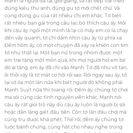
Mạnh là người đa tài, giỏi giang, và rất đẹp trai theo
đúng kiểu thư sinh, đúng gu tớ mới chết chứ. Và
cũng đúng gu của rất nhiều chị em khác. Tớ biết
rất nhiều bạn gái trong câu lạc bộ thích cậu ấy. Mỗi
khi cậu ấy ngồi một mình là lại có mấy em cò lả chạy
đến vây quanh, tớ chỉ dám nhìn cậu ấy từ phía xa.
Đêm hôm ấy, có một chuyện đã xảy ra khiến con tim
tớ như thắt lại. Một bạn nữ trong nhóm được một
em trai tặng một món quà, khi mọi người hỏi em bé
đó ai tặng, em ấy đã chỉ vào Mạnh. Tớ đã như vỡ tan,
ôi thôi vậy là tớ mất cơ hội rồi sao. Rồi ngay sau ấy, tớ
lại vỡ òa một lần nữa khi biết người đó không phải
Mạnh. Suýt nữa thì toang rồi. Đêm ấy, chúng tớ chơi
ma sói cùng các tình nguyện viên khác, Mạnh nói
cậu ấy rất giỏi trò này dù cậu ấy luôn là người bị sói
hoặc dân làng giết đầu tiên. Còn tớ lần đầu chơi mà
cũng trụ được khá phết. Thế rồi, đêm ấy chúng tớ
luộc bánh chưng, cùng hát cho nhau nghe trong