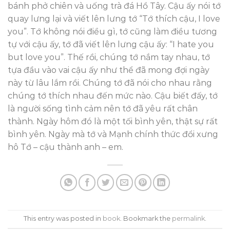
bánh phở chiên và uống trà đá Hồ Tây. Cậu ấy nói tớ
quay lưng lại và viết lên lưng tớ “Tớ thích cậu, I love
you”. Tớ không nói điều gì, tớ cũng làm điều tương
tự với cậu ấy, tớ đã viết lên lưng cậu ấy: “I hate you
but love you”. Thế rồi, chúng tớ nắm tay nhau, tớ
tựa đầu vào vai cậu ấy như thể đã mong đợi ngày
này từ lâu lắm rồi. Chúng tớ đã nói cho nhau rằng
chúng tớ thích nhau đến mức nào. Cậu biết đấy, tớ
là người sống tình cảm nên tớ đã yêu rất chân
thành. Ngày hôm đó là một tối bình yên, thật sự rất
bình yên. Ngày mà tớ và Mạnh chính thức đổi xưng
hô Tớ – cậu thành anh – em.
This entry was posted in
book
. Bookmark the
permalink
.