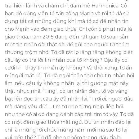
trai hiền lành và chăm chỉ, đam mê Harmonica. Cô
bạn đó động viên tớ tấn công Mạnh và rồi tớ đã sử
dụng tất cả những dũng khí mà tớ có để nhắn tin
cho Mạnh vào đêm giao thừa. Chỉ còn 5 phút nữa là
giao thừa, năm 2015 đang đến rất gần, tớ soạn sẵn
một tin nhắn dài thật dài để gửi cho người tớ thầm
thương trộm nhớ. Tớ đã rất lo lắng rằng không biết
cậu ấy có trả lời tin nhắn của tớ không? Cậu ấy có
cười khi thấy tin nhắn ấy không? Và thôi xong, tớ ấn
nút gửi mất rồi. Tớ đã ngồi thẫn thờ chờ tin nhắn hồi
âm, nếu cậu ấy không nhắn lại thì gương mặt này
thật nhục nhã. “Ting”, có tin nhắn đến, tớ vội vàng
bật lên đọc tin, cậu ấy đã nhắn lại. “Trời ơi, người đâu
mà đáng yêu dữ” – tim tớ đập từng nhịp liên hồi
như thể có ai đó đang đánh cắp trái tim tớ vậy. Tớ đã
có một đêm giao thừa mất ngủ. Dù tin nhắn đáp lại
chỉ là những lời chúc mừng năm mới mà sao tớ lại
vui đến thế? Tớ đã nhen nhóm trong đầu tia hi