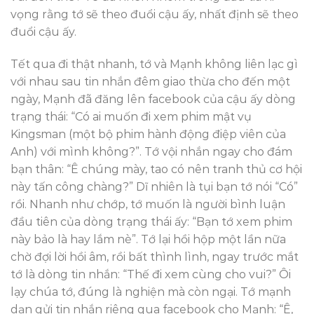
vọng rằng tớ sẽ theo đuổi cậu ấy, nhất định sẽ theo
đuổi cậu ấy.
Tết qua đi thật nhanh, tớ và Mạnh không liên lạc gì
với nhau sau tin nhắn đêm giao thừa cho đến một
ngày, Mạnh đã đăng lên facebook của cậu ấy dòng
trạng thái: “Có ai muốn đi xem phim mật vụ
Kingsman (một bộ phim hành động điệp viên của
Anh) với mình không?”. Tớ vội nhắn ngay cho đám
bạn thân: “Ê chúng mày, tao có nên tranh thủ cơ hội
này tấn công chàng?” Dĩ nhiên là tụi bạn tớ nói “Có”
rồi. Nhanh như chớp, tớ muốn là người bình luận
đầu tiên của dòng trạng thái ấy: “Bạn tớ xem phim
này bảo là hay lắm nè”. Tớ lại hồi hộp một lần nữa
chờ đợi lời hồi âm, rồi bất thình lình, ngay trước mắt
tớ là dòng tin nhắn: “Thế đi xem cùng cho vui?” Ôi
lạy chúa tớ, đúng là nghiện mà còn ngại. Tớ mạnh
dạn gửi tin nhắn riêng qua facebook cho Mạnh: “Ê,