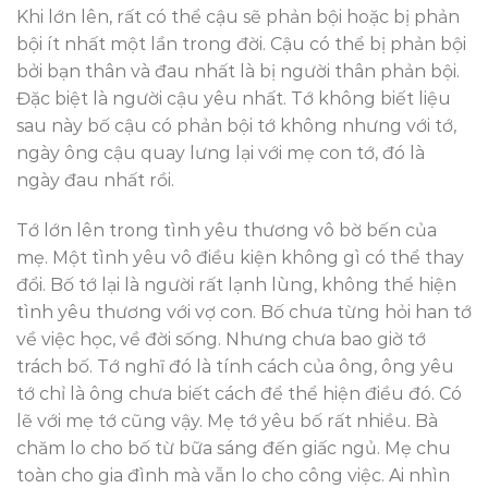
Khi lớn lên, rất có thể cậu sẽ phản bội hoặc bị phản
bội ít nhất một lần trong đời. Cậu có thể bị phản bội
bởi bạn thân và đau nhất là bị người thân phản bội.
Đặc biệt là người cậu yêu nhất. Tớ không biết liệu
sau này bố cậu có phản bội tớ không nhưng với tớ,
ngày ông cậu quay lưng lại với mẹ con tớ, đó là
ngày đau nhất rồi.
Tớ lớn lên trong tình yêu thương vô bờ bến của
mẹ. Một tình yêu vô điều kiện không gì có thể thay
đổi. Bố tớ lại là người rất lạnh lùng, không thể hiện
tình yêu thương với vợ con. Bố chưa từng hỏi han tớ
về việc học, về đời sống. Nhưng chưa bao giờ tớ
trách bố. Tớ nghĩ đó là tính cách của ông, ông yêu
tớ chỉ là ông chưa biết cách để thể hiện điều đó. Có
lẽ với mẹ tớ cũng vậy. Mẹ tớ yêu bố rất nhiều. Bà
chăm lo cho bố từ bữa sáng đến giấc ngủ. Mẹ chu
toàn cho gia đình mà vẫn lo cho công việc. Ai nhìn