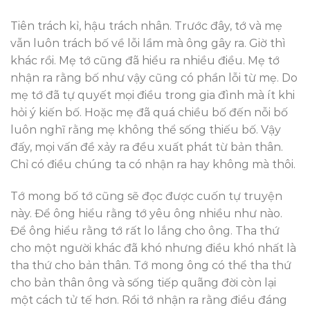
Tiên trách kỉ, hậu trách nhân. Trước đây, tớ và mẹ
vẫn luôn trách bố về lỗi lầm mà ông gây ra. Giờ thì
khác rồi. Mẹ tớ cũng đã hiểu ra nhiều điều. Mẹ tớ
nhận ra rằng bố như vậy cũng có phần lỗi từ mẹ. Do
mẹ tớ đã tự quyết mọi điều trong gia đình mà ít khi
hỏi ý kiến bố. Hoặc mẹ đã quá chiều bố đến nỗi bố
luôn nghĩ rằng mẹ không thể sống thiếu bố. Vậy
đấy, mọi vấn đề xảy ra đều xuất phát từ bản thân.
Chỉ có điều chúng ta có nhận ra hay không mà thôi.
Tớ mong bố tớ cũng sẽ đọc được cuốn tự truyện
này. Để ông hiểu rằng tớ yêu ông nhiều như nào.
Để ông hiểu rằng tớ rất lo lắng cho ông. Tha thứ
cho một người khác đã khó nhưng điều khó nhất là
tha thứ cho bản thân. Tớ mong ông có thể tha thứ
cho bản thân ông và sống tiếp quãng đời còn lại
một cách tử tế hơn. Rồi tớ nhận ra rằng điều đáng