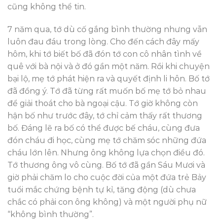
cũng không thể tin.
7 năm qua, tớ dù cố gắng bình thường nhưng vẫn
luôn đau đáu trong lòng. Cho đến cách đây mấy
hôm, khi tớ biết bố đã đón tớ con cô nhân tình về
quê với bà nội và ở đó gần một năm. Rồi khi chuyện
bại lộ, mẹ tớ phát hiện ra và quyết định li hôn. Bố tớ
đã đồng ý. Tớ đã từng rất muốn bố mẹ tớ bỏ nhau
để giải thoát cho bà ngoại cậu. Tớ giờ không còn
hận bố như trước đây, tớ chỉ cảm thấy rất thương
bố. Đáng lẽ ra bố có thể được bế cháu, cùng đưa
đón cháu đi học, cùng mẹ tớ chăm sóc những đứa
cháu lớn lên. Nhưng ông không lựa chọn điều đó.
Tớ thương ông vô cùng. Bố tớ đã gần Sáu Mươi và
giờ phải chăm lo cho cuộc đời của một đứa trẻ Bảy
tuổi mắc chứng bệnh tự kỉ, tăng động (dù chưa
chắc có phải con ông không) và một người phụ nữ
“không bình thường”.