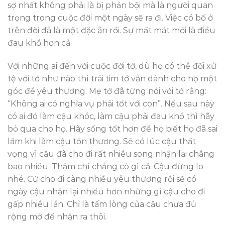
sợ nhất không phải là bị phản bội mà là người quan
trọng trong cuộc đời một ngày sẽ ra đi. Việc có bố ở
trên đời đã là một đặc ân rồi. Sự mất mát mới là điều
đau khổ hơn cả.
Với những ai đến với cuộc đời tớ, dù họ có thể đối xử
tệ với tớ như nào thì trái tim tớ vẫn dành cho họ một
góc để yêu thương. Mẹ tớ đã từng nói với tớ rằng:
“Không ai có nghĩa vụ phải tốt với con”. Nếu sau này
có ai đó làm cậu khóc, làm cậu phải đau khổ thì hãy
bỏ qua cho họ. Hãy sống tốt hơn để họ biết họ đã sai
lầm khi làm cậu tổn thương. Sẽ có lúc cậu thất
vọng vì cậu đã cho đi rất nhiều song nhận lại chẳng
bao nhiêu. Thậm chí chẳng có gì cả. Cậu đừng lo
nhé. Cứ cho đi càng nhiều yêu thương rồi sẽ có
ngày cậu nhận lại nhiều hơn những gì cậu cho đi
gấp nhiều lần. Chỉ là tấm lòng của cậu chưa đủ
rộng mở để nhận ra thôi.