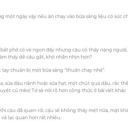
ng một ngày vậy nếu ăn chay vào bữa sáng liệu có sức c
bát phở có vẻ ngon đấy nhưng cậu có thấy nặng người,
ảm thấy dễ cáu gắt, khó nhẫn nhịn hơn?
ắt tay chuẩn bị một bữa sáng “thuần chay nhé”.
ia, sữa đậu nành hoặc sữa hạt, một chút quả dâu, rắc t
tuyệt cú mèo! Tớ sẽ nói rõ hơn công thức ở bài viết khác
Khi cậu đã quen rồi, cậu sẽ không thấy mệt nữa, mặt khá
 và lạc quan hơn rất nhiều.