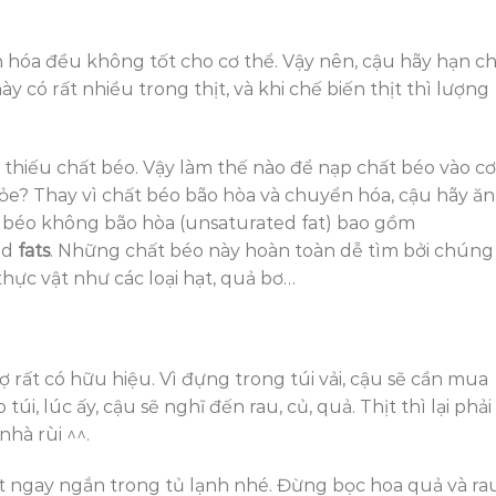
 hóa đều không tốt cho cơ thể. Vậy nên, cậu hãy hạn c
ày có rất nhiều trong thịt, và khi chế biến thịt thì lượng
thiếu chất béo. Vậy làm thế nào để nạp chất béo vào cơ
? Thay vì chất béo bão hòa và chuyển hóa, cậu hãy ăn
 béo không bão hòa (unsaturated fat) bao gồm
ed
fats
. Những chất béo này hoàn toàn dễ tìm bởi chúng
ực vật như các loại hạt, quả bơ…
ợ rất có hữu hiệu. Vì đựng trong túi vải, cậu sẽ cần mua
, lúc ấy, cậu sẽ nghĩ đến rau, củ, quả. Thịt thì lại phải
nhà rùi ^^.
ất ngay ngắn trong tủ lạnh nhé. Đừng bọc hoa quả và ra