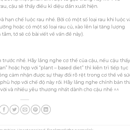
u, cậu sẽ thấy điều kì diệu dần xuất hiện.
à hạn chế luộc rau nhé. Bởi có một số loại rau khi luộc v
ưỡng hoặc có một số loại rau củ, xào lên lại tăng lượng
âm, tớ sẽ có bài viết về vấn đề này).
ên trước nhé. Hãy lắng nghe cơ thể của cậu, nếu cậu thấ
n” hoặc hợp với “plant – based diet” thì kiên trì tiếp tục
ng cảm nhận được sự thay đổi rõ rệt trong cơ thể về sứ
 phù hợp với chế độ này rồi. Hãy lắng nghe chính bản t
 vời và nhiều yêu thương nhất dành cho cậu nhé ^^