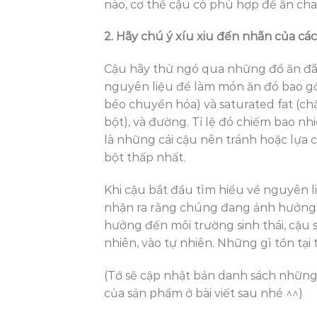
nào, cơ thể cậu có phù hợp để ăn ch
2. Hãy chú ý xíu xiu đến nhãn của c
Cậu hãy thử ngó qua những đồ ăn đã 
nguyên liệu để làm món ăn đó bao gồm 
béo chuyển hóa) và saturated fat (chấ
bột), và đường. Tỉ lệ đó chiếm bao nh
là những cái cậu nên tránh hoặc lựa 
bột thấp nhất.
Khi cậu bắt đầu tìm hiểu về nguyên 
nhận ra rằng chúng đang ảnh hưởng r
hưởng đến môi trường sinh thái, cậu 
nhiên, vào tự nhiên. Những gì tồn tại 
(Tớ sẽ cập nhật bản danh sách những
của sản phẩm ở bài viết sau nhé ^^)