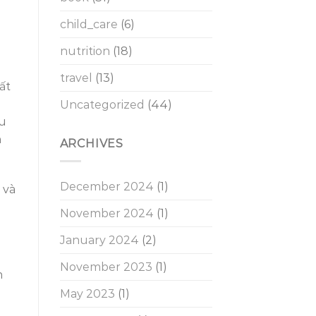
child_care
(6)
nutrition
(18)
travel
(13)
ất
Uncategorized
(44)
ều
h
ARCHIVES
December 2024
(1)
 và
November 2024
(1)
January 2024
(2)
November 2023
(1)
n
May 2023
(1)