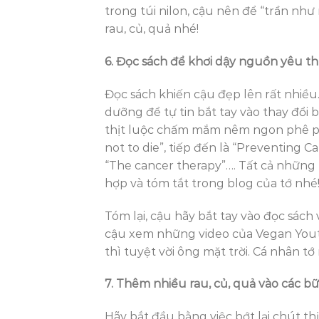
trong túi nilon, cậu nên để “trần nh
rau, củ, quả nhé!
6. Đọc sách để khơi dậy nguồn yêu t
Đọc sách khiến cậu đẹp lên rất nhiều
dưỡng để tự tin bắt tay vào thay đổi
thịt luộc chấm mắm nêm ngon phê pha 
not to die”, tiếp đến là “Preventing C
“The cancer therapy”…. Tất cả những
hợp và tóm tắt trong blog của tớ nhé
Tóm lại, cậu hãy bắt tay vào đọc sác
cậu xem những video của Vegan Youtub
thì tuyệt vời ông mặt trời. Cá nhân tớ
7. Thêm nhiều rau, củ, quả vào các b
Hãy bắt đầu bằng việc bớt lại chút thị