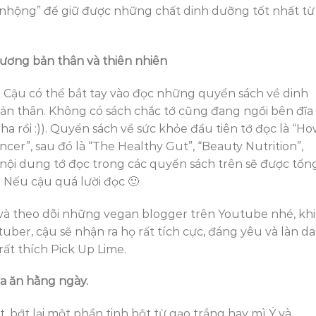
ư nhộng” để giữ được những chất dinh dưỡng tốt nhất từ
hương bản thân và thiên nhiên
. Cậu có thể bắt tay vào đọc những quyển sách về dinh
 bản thân. Không có sách chắc tớ cũng đang ngồi bên đĩa
rồi :)). Quyển sách về sức khỏe đầu tiên tớ đọc là “H
ancer”, sau đó là “The Healthy Gut”, “Beauty Nutrition”,
 nội dung tớ đọc trong các quyển sách trên sẽ được tổn
! Nếu cậu quá lười đọc 🙂
h và theo dõi những vegan blogger trên Youtube nhé, khi
er, cậu sẽ nhận ra họ rất tích cực, đáng yêu và làn da
 rất thích Pick Up Lime.
ữa ăn hằng ngày.
t, bớt lại một phần tinh bột từ gạo trắng hay mì Ý và