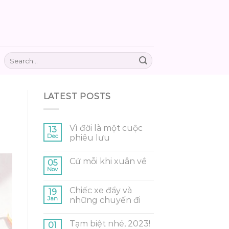
LATEST POSTS
Vì đời là một cuộc
13
Dec
phiêu lưu
Cứ mỗi khi xuân về
05
Nov
Chiếc xe đẩy và
19
Jan
những chuyến đi
Tạm biệt nhé, 2023!
01