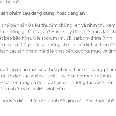
ay không?
ác sản phẩm cậu đang dùng, hoặc đang ăn.
chế biến sẵn ở siêu thị, cầm chúng lên và nhìn thử xem
những gì, tỉ lệ ra sao? Hãy chú ý đến tỉ lệ trans fat (ch
t béo bão hòa), tỉ lệ sodium (muối), carbohydrate (tinh
iêu trong 100g? Tất cả những chất tớ vừa liệt kê trên đ
chọn các sản phẩm mà tỉ lệ chất béo, đường, muối và tin
liệu trên nhãn mác của thực phẩm, thậm chí là mỹ phẩm
ất tệ đến sức khỏe của cậu, rối loạn hormone và ảnh
sẽ tự hiểu rằng đã đến lúc cậu cần nương tựa vào thiên
từ tự nhiên vẫn là điều vĩnh cửu.
 nguyên liệu, chất cần tránh để giúp cậu đọc được nhã