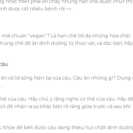
ng nhất thiết phải ăn chay nhưng hạn chế được chút thị
nh được rất nhiều bệnh rồi ^^.
 mới chuẩn “vegan”? Là hạn chế tối đa những hóa chất
trọng chế độ ăn dinh dưỡng từ thực vật, và đặc biệt, hãy
 cậu
 ăn và lối sống hiện tại của cậu. Cậu ăn những gì? Dùng
 …
hể của cậu. Hãy chú ý, lắng nghe cơ thể của cậu. Hãy để
t để nhận ra sự khác biệt rõ ràng giữa trước và sau khi
 khỏe để biết được cậu đang thiếu hụt chất dinh dưỡn