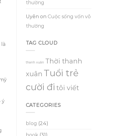
t
thường
Uyên
on
Cuộc sống vốn vô
thường
TAG CLOUD
 là
Thời thanh
thanh xuân
Tuổi trẻ
xuân
 mỹ
cười đi
tôi viết
 ý
CATEGORIES
blog
(24)
g
book
(31)